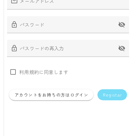
メールアドレス
パスワード
パスワードの再入力
利用規約に同意します
アカウントをお持ちの方はログイン
Registar